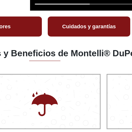
ores
Cuidados y garantías
s y Beneficios de Montelli® Du
o poroso
Resiste