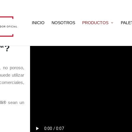
INICIO
NOSOTROS
PRODUCTOS
PALE
t™?
, no poroso,
uede utilizar
comerciales,
li®
sean un