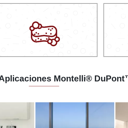
cil de limpiar
Durabl
 Aplicaciones Montelli® DuPon