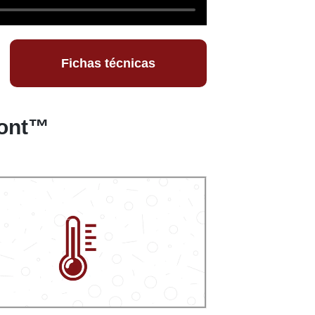
Fichas técnicas
Pont™
nte al calor