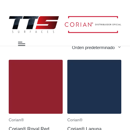
Mostrando 17–32 de 58 resultados
Orden predeterminado
Corian®
Corian®
Corian® Royal Red
Corian® Laguna